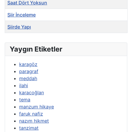
Başlık
Saat Dört Yoksun
Şiir İnceleme
Şiirde Yapı
Yaygın Etiketler
karagöz
paragraf
meddah
ilahi
karacoğlan
tema
manzum hikaye
faruk nafiz
nazım hikmet
tanzimat