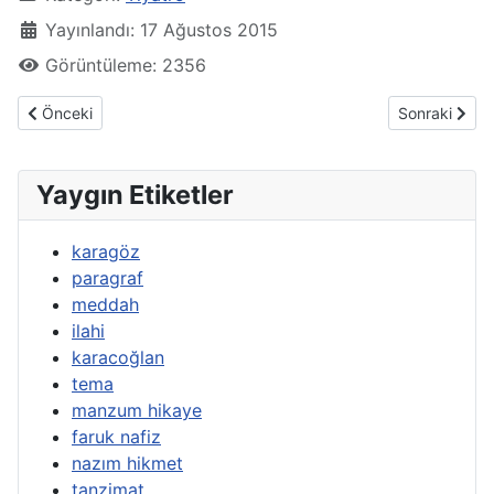
Yayınlandı: 17 Ağustos 2015
Görüntüleme: 2356
Önceki makale: Halk Tiyatrosu (İtalyan)
Sonraki makal
Önceki
Sonraki
Yaygın Etiketler
karagöz
paragraf
meddah
ilahi
karacoğlan
tema
manzum hikaye
faruk nafiz
nazım hikmet
tanzimat