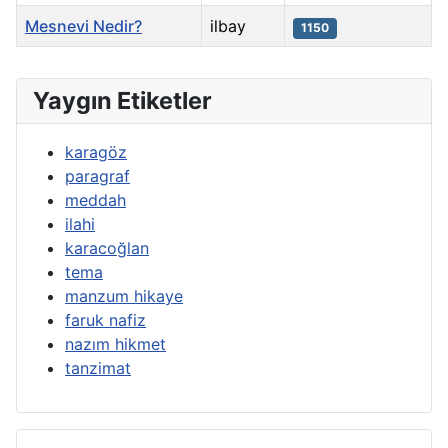
Mesnevi Nedir?
ilbay
1150
Makaleler
Yaygın Etiketler
karagöz
paragraf
meddah
ilahi
karacoğlan
tema
manzum hikaye
faruk nafiz
nazım hikmet
tanzimat