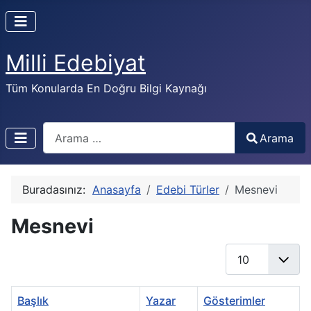
Milli Edebiyat
Tüm Konularda En Doğru Bilgi Kaynağı
Arama
Arama
Buradasınız:
Anasayfa
Edebi Türler
Mesnevi
Mesnevi
Göster #
Başlık
Yazar
Gösterimler